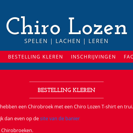
Chiro Lozen
SPELEN | LACHEN | LEREN
S
BESTELLING KLEREN
INSCHRIJVINGEN
FA
BESTELLING KLEREN
j hebben een Chirobroek met een Chiro Lozen T-shirt en trui
kijk dan even op de
site van de banier
e Chirobroeken.