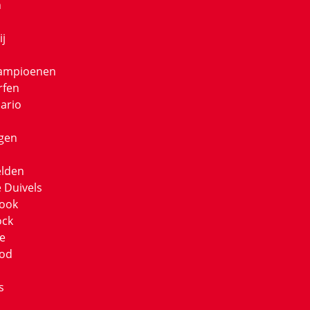
n
ij
Kampioenen
rfen
ario
gen
lden
 Duivels
Book
ock
e
ood
s