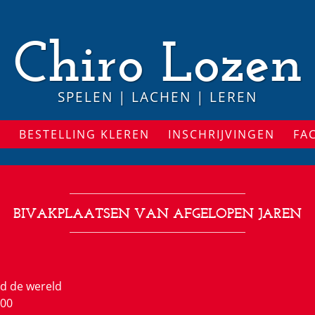
Chiro Lozen
SPELEN | LACHEN | LEREN
S
BESTELLING KLEREN
INSCHRIJVINGEN
FA
BIVAKPLAATSEN VAN AFGELOPEN JAREN
nd de wereld
100