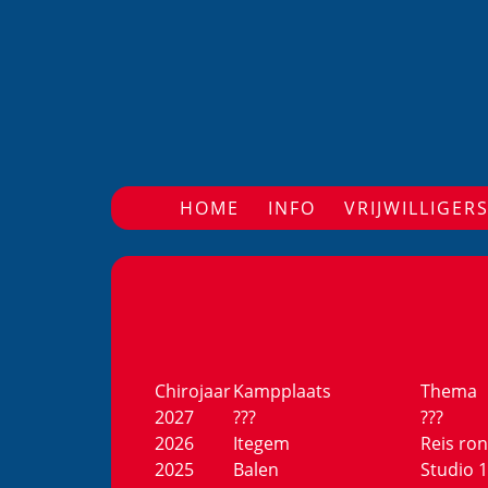
HOME
(CURRENT)
INFO
VRIJWILLIGER
Chirojaar
Kampplaats
Thema
2027
???
???
2026
Itegem
Reis ro
2025
Balen
Studio 