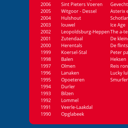
2006
Sint Pieters Voeren
Gevecht
2005
Witgoor - Dessel
Asterix 
2004
Hulshout
Schotla
2003
louwel
Ice Age
2002
Leopoldsburg-Heppen
The a-t
2001
Zutendaal
De klei
2000
Herentals
De flint
1999
Koersel-Stal
Peter p
1998
Balen
Heksen
1997
Olmen
Reis ro
1996
Lanaken
Lucky lu
1995
Opoeteren
Smurfe
1994
Durler
1993
Bilzen
1992
Lommel
1991
Veerle-Laakdal
1990
Opglabeek