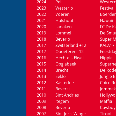
2024
Pelt
Wester
2023
Westerlo
Festival
2022
Voeren
Boerder
2021
Hulshout
Hawaii
2020
Lanaken
FC De 
2019
Lommel
De Smu
2018
Beverlo
Super M
2017
Zwitserland +12
KALA17
2017
Opoeteren -12
Feestda
2016
Hechtel - Eksel
Hippie
2015
Opglabeek
Superhe
2014
Brecht
De Rode
2013
Eeklo
Jungle 
2012
Kasterlee
Chiro R
2011
Beverst
Jommek
2010
Sint Andries
Hollyw
2009
Itegem
Maffia
2008
Beverlo
Cowboy
2007
Sint Joris Winge
Tirool