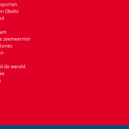
sporten
en Obelix
nd
eam
ne zeemeermin
stones
an
nd de wereld
ke
n